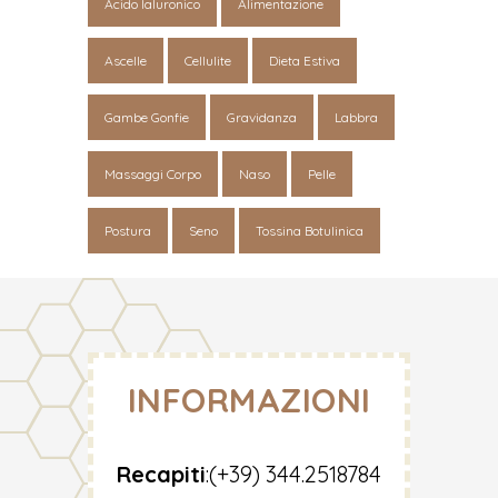
Acido Ialuronico
Alimentazione
Ascelle
Cellulite
Dieta Estiva
Gambe Gonfie
Gravidanza
Labbra
Massaggi Corpo
Naso
Pelle
Postura
Seno
Tossina Botulinica
INFORMAZIONI
Recapiti
:
(+39) 344.2518784