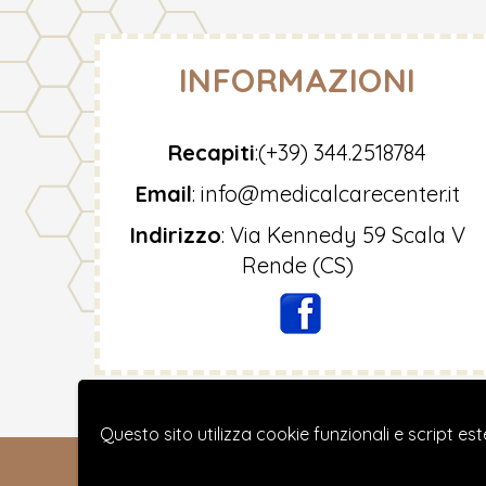
INFORMAZIONI
Recapiti
:
(+39) 344.2518784
Email
:
info@medicalcarecenter.it
Indirizzo
:
Via Kennedy 59 Scala V
Rende (CS)
Questo sito utilizza cookie funzionali e script est
Copyright © 2018 Me