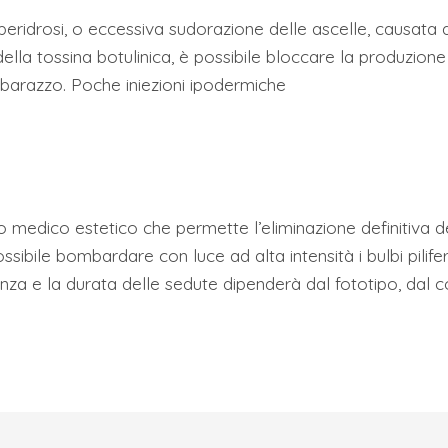
’iperidrosi, o eccessiva sudorazione delle ascelle, causata
della tossina botulinica, è possibile bloccare la produzione
mbarazzo. Poche iniezioni ipodermiche
o medico estetico che permette l’eliminazione definitiva d
ibile bombardare con luce ad alta intensità i bulbi piliferi
a e la durata delle sedute dipenderà dal fototipo, dal col