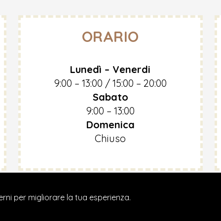
ORARIO
Lunedì – Venerdi
9:00 – 13:00 / 15:00 – 20:00
Sabato
9:00 – 13:00
Domenica
Chiuso
erni per migliorare la tua esperienza.
dical Care Center - Diritti Riservati - P.IVA 03334890781 -
Privacy P