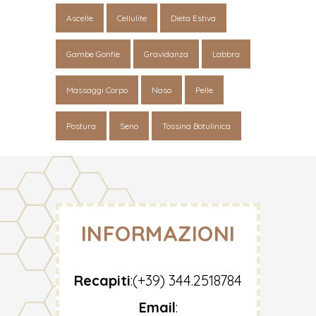
Ascelle
Cellulite
Dieta Estiva
Gambe Gonfie
Gravidanza
Labbra
Massaggi Corpo
Naso
Pelle
Postura
Seno
Tossina Botulinica
INFORMAZIONI
Recapiti
:
(+39) 344.2518784
Email
: