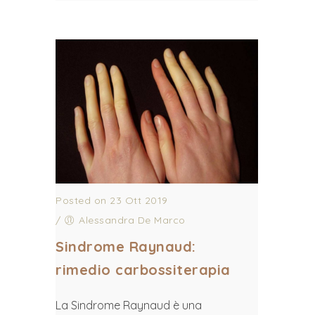
Posted on 23 Ott 2019
/
Alessandra De Marco
Sindrome Raynaud:
rimedio carbossiterapia
La Sindrome Raynaud è una