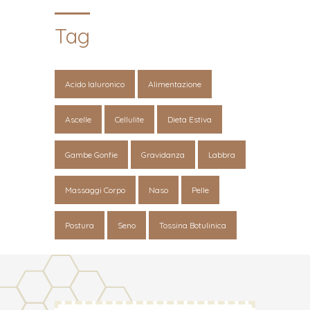
Tag
Acido Ialuronico
Alimentazione
Ascelle
Cellulite
Dieta Estiva
Gambe Gonfie
Gravidanza
Labbra
Massaggi Corpo
Naso
Pelle
Postura
Seno
Tossina Botulinica