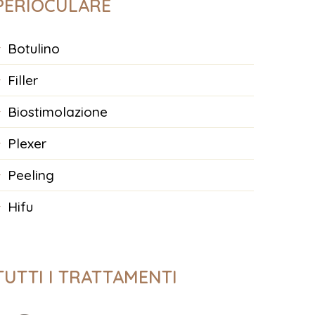
PERIOCULARE
botulino
filler
biostimolazione
plexer
peeling
hifu
TUTTI I TRATTAMENTI